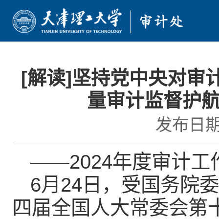
首页
[解读]坚持党中央对审
部门简介
量审计监督护
审计动态
发布日期：
政策法规
通知公告
——2024年度审计
服务指南
6月24日，受国务院
文档下载
四届全国人大常委会第
学校主页