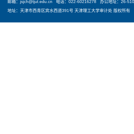
邮箱：jsjch@tjut.edu.cn 电话：022-60216278 办公地址：26-51
地址：天津市西青区宾水西道391号 天津理工大学审计处 版权所有